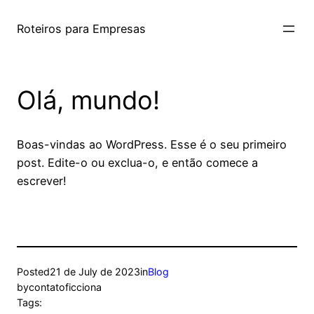
Skip
to
Roteiros para Empresas
content
Olá, mundo!
Boas-vindas ao WordPress. Esse é o seu primeiro
post. Edite-o ou exclua-o, e então comece a
escrever!
Posted
21 de July de 2023
in
Blog
by
contatoficciona
Tags: